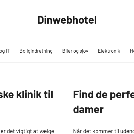
Dinwebhotel
og IT
Boligindretning
Biler og sjov
Elektronik
H
e klinik til
Find de perf
Sport og
Friluftsliv
damer
r det vigtigt at vælge
Når det kommer til udendø