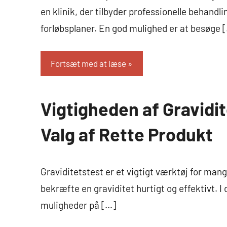
en klinik, der tilbyder professionelle behand
forløbsplaner. En god mulighed er at besøge 
Fortsæt med at læse
Vigtigheden af Gravidi
Familie
og
Valg af Rette Produkt
børn
Graviditetstest er et vigtigt værktøj for mang
bekræfte en graviditet hurtigt og effektivt. I 
muligheder på […]