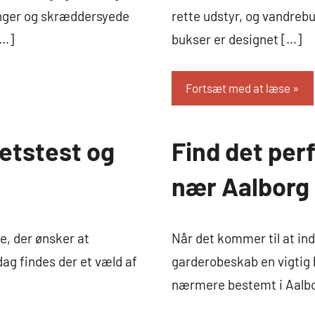
linger og skræddersyede
rette udstyr, og vandrebu
[…]
bukser er designet […]
Fortsæt med at læse
tetstest og
Find det per
Boligindretning
nær Aalborg
e, der ønsker at
Når det kommer til at ind
dag findes der et væld af
garderobeskab en vigtig b
nærmere bestemt i Aalbo