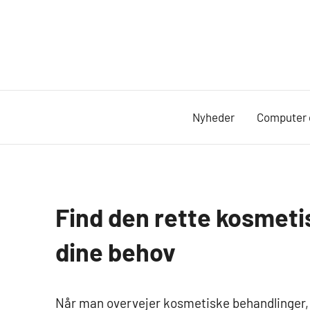
Videre
til
indhold
Nyheder
Computer 
Find den rette kosmetisk
Beauty
og
dine behov
mode
Når man overvejer kosmetiske behandlinger, e