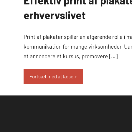
Effektiv print af plakate
og
erhvervslivet
Erhverv
Print af plakater spiller en afgørende rolle i 
kommunikation for mange virksomheder. Uan
at annoncere et kursus, promovere […]
Fortsæt med at læse