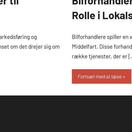
r til
Bilforhandler
og
Rolle i Loka
sjov
markedsføring og
Bilforhandlere spiller en 
set om det drejer sig om
Middelfart. Disse forhand
række tjenester, der er 
Fortsæt med at læse