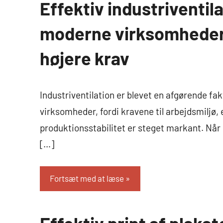
Effektiv industriventilat
Industri
og
moderne virksomheder 
Erhverv
højere krav
Industriventilation er blevet en afgørende f
virksomheder, fordi kravene til arbejdsmiljø, 
produktionsstabilitet er steget markant. Når
[…]
Fortsæt med at læse
Industri