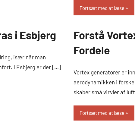
Fortsæt med at læse
as i Esbjerg
Forstå Vorte
Biler
og
Fordele
sjov
dring, især når man
fort. I Esbjerg er der […]
Vortex generatorer er in
aerodynamikken i forskel
skaber små virvler af luf
Fortsæt med at læse