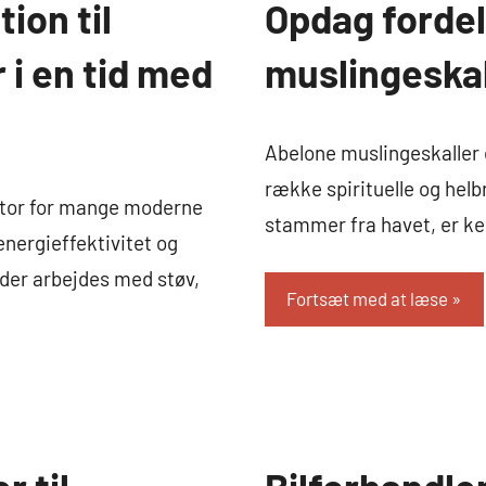
ion til
Opdag forde
Hobby
og Dyr
i en tid med
muslingeskal
Abelone muslingeskaller
række spirituelle og helb
aktor for mange moderne
stammer fra havet, er ke
energieffektivitet og
 der arbejdes med støv,
Fortsæt med at læse
Biler