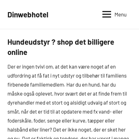
Videre
til
Dinwebhotel
Menu
indhold
Hundeudstyr ? shop det billigere
Ikke-
kategoriseret
online
Der er ingen tvivl om, at det kan være noget af en
udfordring at få fat i nyt udstyr og tilbehør til familiens
firbenede familiemedlem. Har du en hund, har du
måske også oplevet, hvor svært det er at finde frem til
dyrehandler med et stort og alsidigt udvalg af stort og
småt, når det er tid til at opdatere med fx vand- eller
foderskåle, foder, senge eller kurve, tæpper eller
halsbånd eller liner? Det er ikke noget, der er sket her
og nu. Det er faktisk en tendens, der har været i mange