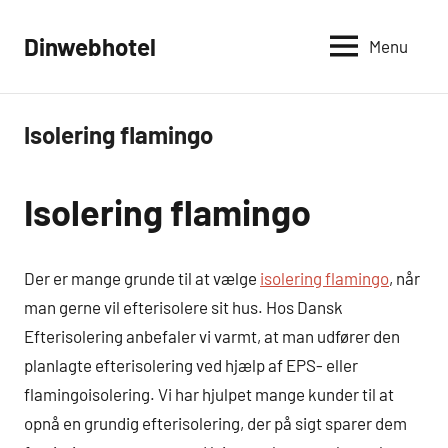
Videre
til
Dinwebhotel
Menu
indhold
Isolering flamingo
Service
og
Økonomi
Isolering flamingo
Der er mange grunde til at vælge
isolering flamingo
, når
man gerne vil efterisolere sit hus. Hos Dansk
Efterisolering anbefaler vi varmt, at man udfører den
planlagte efterisolering ved hjælp af EPS- eller
flamingoisolering. Vi har hjulpet mange kunder til at
opnå en grundig efterisolering, der på sigt sparer dem