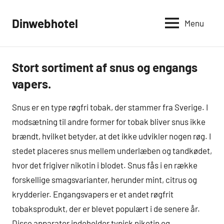
Videre
til
Dinwebhotel
Menu
indhold
Stort sortiment af snus og engangs
Ikke-
kategoriseret
vapers.
Snus er en type røgfri tobak, der stammer fra Sverige. I
modsætning til andre former for tobak bliver snus ikke
brændt, hvilket betyder, at det ikke udvikler nogen røg. I
stedet placeres snus mellem underlæben og tandkødet,
hvor det frigiver nikotin i blodet. Snus fås i en række
forskellige smagsvarianter, herunder mint, citrus og
krydderier. Engangsvapers er et andet røgfrit
tobaksprodukt, der er blevet populært i de senere år.
Disse apparater indeholder typisk nikotin og