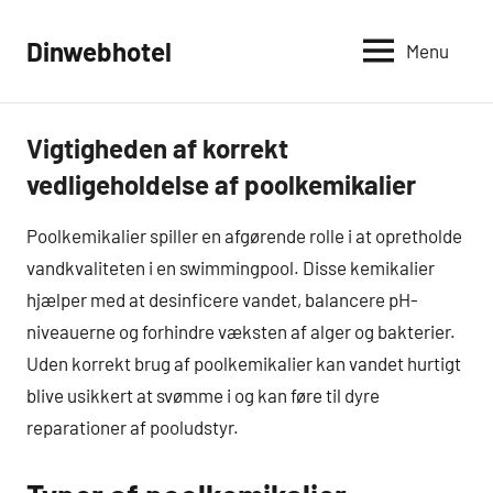
Videre
til
Dinwebhotel
Menu
indhold
Vigtigheden af korrekt
Hus
og
vedligeholdelse af poolkemikalier
Have
Poolkemikalier spiller en afgørende rolle i at opretholde
vandkvaliteten i en swimmingpool. Disse kemikalier
hjælper med at desinficere vandet, balancere pH-
niveauerne og forhindre væksten af alger og bakterier.
Uden korrekt brug af poolkemikalier kan vandet hurtigt
blive usikkert at svømme i og kan føre til dyre
reparationer af pooludstyr.